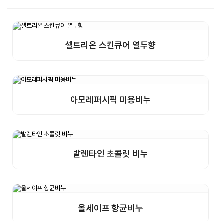
셀트리온 스킨큐어 열두향
상세보기
샘플구매
아모레퍼시픽 미용비누
상세보기
샘플구매
발렌타인 초콜릿 비누
상세보기
샘플구매
올세이프 항균비누
상세보기
샘플구매