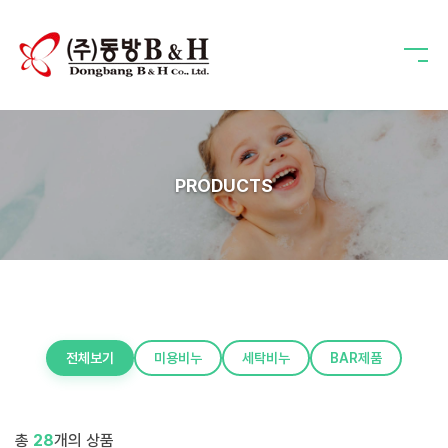
PRODUCTS
전체보기
미용비누
세탁비누
BAR제품
총
28
개의 상품