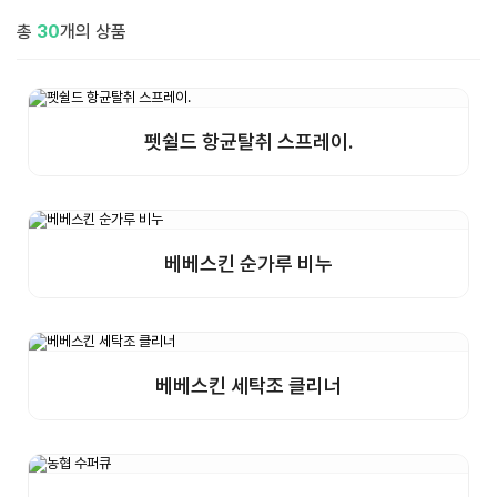
총
30
개의 상품
펫쉴드 항균탈취 스프레이.
상세보기
샘플구매
베베스킨 순가루 비누
상세보기
샘플구매
베베스킨 세탁조 클리너
상세보기
샘플구매