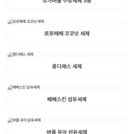
슈가버블 주방세제 3종
상세보기
샘플구매
로로떼떼 코코넛 세제
상세보기
샘플구매
몽디에스 세제
상세보기
샘플구매
베베스킨 섬유세제
상세보기
샘플구매
바즐 유아 섬유세제