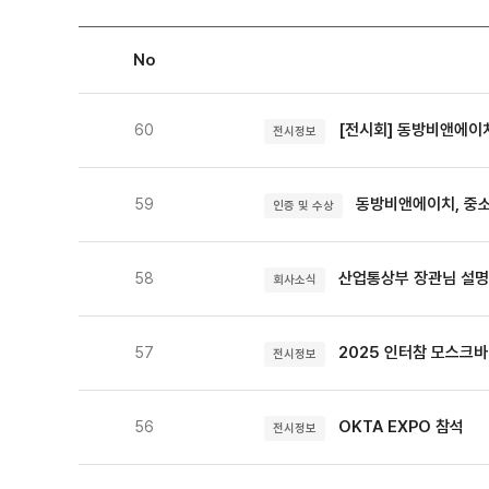
No
[전시회] 동방비앤에이치, 
60
전시정보
동방비앤에이치, 중
59
인증 및 수상
산업통상부 장관님 설명
58
회사소식
2025 인터참 모스크바
57
전시정보
OKTA EXPO 참석
56
전시정보