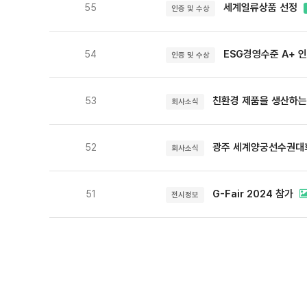
세계일류상품 선정
55
인증 및 수상
ESG경영수준 A+ 
54
인증 및 수상
친환경 제품을 생산하는
53
회사소식
광주 세계양궁선수권대
52
회사소식
G-Fair 2024 참가
51
전시정보
다음
맨끝